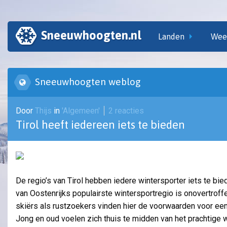
Sneeuwhoogten.nl
Landen
Wee
Sneeuwhoogten weblog
Door
Thijs
in
'Algemeen'
2 reacties
Tirol heeft iedereen iets te bieden
De regio’s van Tirol hebben iedere wintersporter iets te bie
van Oostenrijks populairste wintersportregio is onovertroff
skiërs als rustzoekers vinden hier de voorwaarden voor ee
Jong en oud voelen zich thuis te midden van het prachtige 