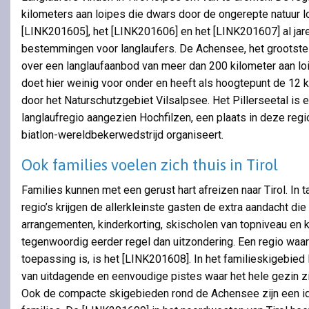
kilometers aan loipes die dwars door de ongerepte natuur lo
[LINK201605], het [LINK201606] en het [LINK201607] al jar
bestemmingen voor langlaufers. De Achensee, het grootste 
over een langlaufaanbod van meer dan 200 kilometer aan lo
doet hier weinig voor onder en heeft als hoogtepunt de 12 k
door het Naturschutzgebiet Vilsalpsee. Het Pillerseetal is e
langlaufregio aangezien Hochfilzen, een plaats in deze regio
biatlon-wereldbekerwedstrijd organiseert.
Ook families voelen zich thuis in Tirol
Families kunnen met een gerust hart afreizen naar Tirol. In 
regio’s krijgen de allerkleinste gasten de extra aandacht di
arrangementen, kinderkorting, skischolen van topniveau en k
tegenwoordig eerder regel dan uitzondering. Een regio waar
toepassing is, is het [LINK201608]. In het familieskigebied
van uitdagende en eenvoudige pistes waar het hele gezin 
Ook de compacte skigebieden rond de Achensee zijn een id