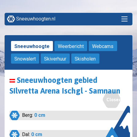
Sneeuwhoogten.nl
Sneeuwhoogte
Weerbericht
Webcams
Snowalert
Skiverhuur
Skisholen
Sneeuwhoogten gebied
Silvretta Arena Ischgl - Samnaun
Closed
Berg:
0 cm
Dal:
0 cm