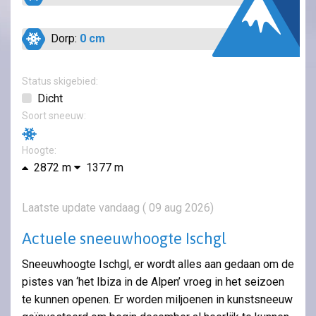
Dorp:
0 cm
Status skigebied:
Dicht
Soort sneeuw:
Hoogte:
2872 m
1377 m
Laatste update vandaag ( 09 aug 2026)
Actuele sneeuwhoogte Ischgl
Sneeuwhoogte Ischgl, er wordt alles aan gedaan om de
pistes van ‘het Ibiza in de Alpen’ vroeg in het seizoen
te kunnen openen. Er worden miljoenen in kunstsneeuw