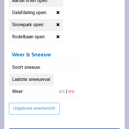
Aantal liften open:
Dalafdaling open:
Snowpark open:
Rodelbaan open:
Weer & Sneeuw
Soort sneeuw:
Laatste sneeuwval:
Weer:
|
0°C
0°C
Uitgebreid weerbericht