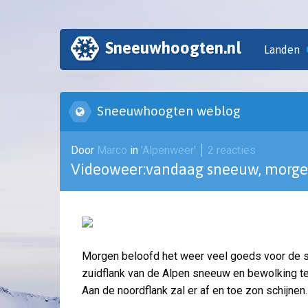
Sneeuwhoogten.nl
Landen
Sneeuwhoogten weblog
Door
Marco
in
'Alpenweer'
2 reacties
Videoweer:vandaag sneeuw, morge
Morgen beloofd het weer veel goeds voor de ski
zuidflank van de Alpen sneeuw en bewolking te 
Aan de noordflank zal er af en toe zon schijnen.