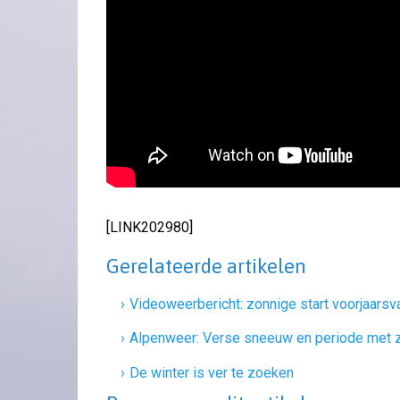
[LINK202980]
Gerelateerde artikelen
Videoweerbericht: zonnige start voorjaarsv
Alpenweer: Verse sneeuw en periode met 
De winter is ver te zoeken