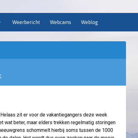
Weerbericht
Webcams
Weblog
k
. Helaas zit er voor de vakantiegangers deze week
s het wat beter, maar elders trekken regelmatig storingen
 sneeuwgrens schommelt hierbij soms tussen de 1000
n de dalen. Het wordt dus even zoeken naar de mooie