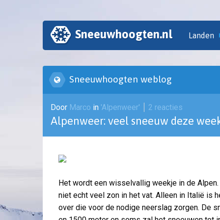
Sneeuwhoogten.nl
Landen
Sneeuwhoogten weblog
Door
Marco
in
'Alpenweer'
2 reacties
Alpenweer: veel sneeuw deze wee
Het wordt een wisselvallig weekje in de Alpen
niet echt veel zon in het vat. Alleen in Italië i
over die voor de nodige neerslag zorgen. De
en 1500 meter en soms zal het sneeuwen tot i