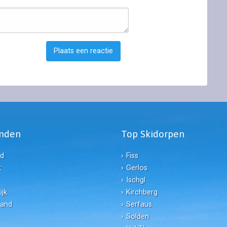
Plaats een reactie
anden
Top Skidorpen
nd
Fiss
k
Gerlos
Ischgl
ijk
Kirchberg
land
Serfaus
Solden