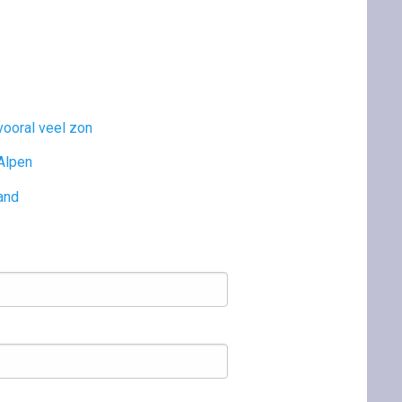
ooral veel zon
Alpen
and