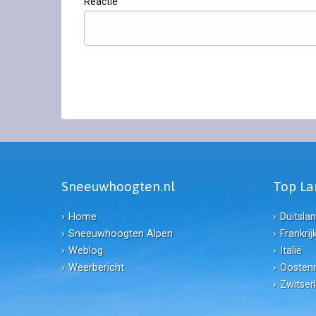
Reactie
Sneeuwhoogten.nl
Top L
Home
Duitsla
Sneeuwhoogten Alpen
Frankrij
Weblog
Italië
Weerbericht
Oostenr
Zwitser