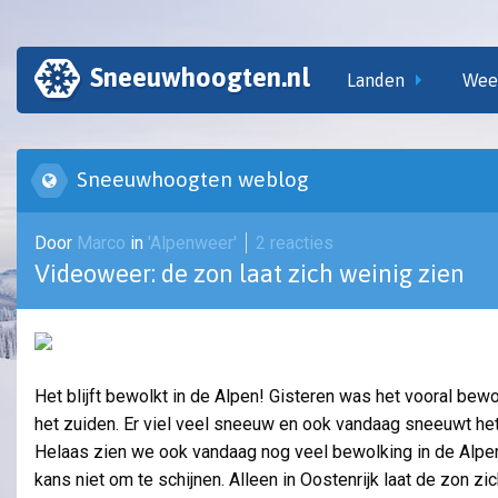
Sneeuwhoogten.nl
Landen
Wee
Sneeuwhoogten weblog
Door
Marco
in
'Alpenweer'
2 reacties
Videoweer: de zon laat zich weinig zien
Het blijft bewolkt in de Alpen! Gisteren was het vooral bewo
het zuiden. Er viel veel sneeuw en ook vandaag sneeuwt het
Helaas zien we ook vandaag nog veel bewolking in de Alpen
kans niet om te schijnen. Alleen in Oostenrijk laat de zon zic