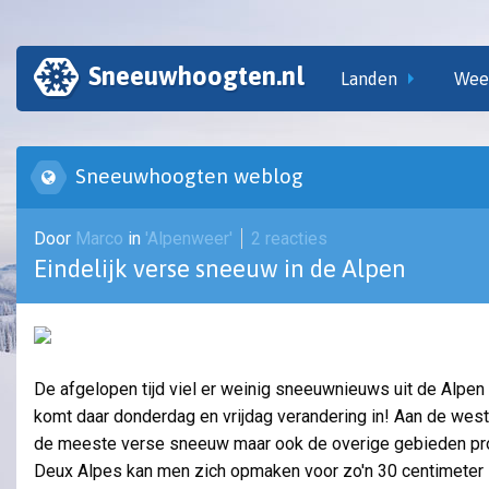
Sneeuwhoogten.nl
Landen
Wee
Sneeuwhoogten weblog
Door
Marco
in
'Alpenweer'
2 reacties
Eindelijk verse sneeuw in de Alpen
De afgelopen tijd viel er weinig sneeuwnieuws uit de Alpen
komt daar donderdag en vrijdag verandering in! Aan de west
de meeste verse sneeuw maar ook de overige gebieden pro
Deux Alpes kan men zich opmaken voor zo'n 30 centimeter