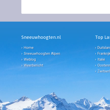
Sneeuwhoogten.nl
Top L
Home
Duitsla
Sneeuwhoogten Alpen
Frankrij
Weblog
Italië
Weerbericht
Oostenr
Zwitser