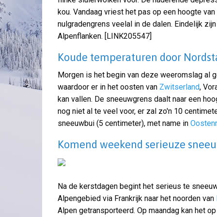
kou. Vandaag vriest het pas op een hoogte van
nulgradengrens veelal in de dalen. Eindelijk zi
Alpenflanken. [LINK205547]
Koude temperaturen door Nordst
Morgen is het begin van deze weeromslag al go
waardoor er in het oosten van
Zwitserland
, Vor
kan vallen. De sneeuwgrens daalt naar een hoo
nog niet al te veel voor, er zal zo'n 10 centimete
sneeuwbui (5 centimeter), met name in
Oostenr
Komend weekend serieuze sne
Na de kerstdagen begint het serieus te sneeuw
Alpengebied via Frankrijk naar het noorden van
Alpen getransporteerd. Op maandag kan het op