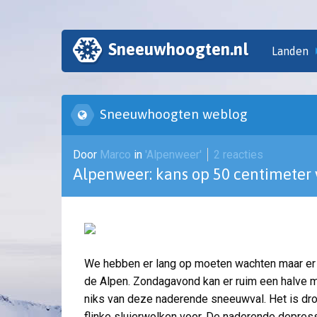
Sneeuwhoogten.nl
Landen
Sneeuwhoogten weblog
Door
Marco
in
'Alpenweer'
2 reacties
Alpenweer: kans op 50 centimeter
We hebben er lang op moeten wachten maar er 
de Alpen. Zondagavond kan er ruim een halve m
niks van deze naderende sneeuwval. Het is dro
flinke sluierwolken voor. De naderende depre