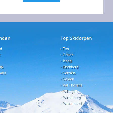
anden
Top Skidorpen
nd
Fiss
k
Gerlos
Ischgl
ijk
Kirchberg
land
Serfaus
Solden
Val Thorens
Willingen
Winterberg
Westendorf