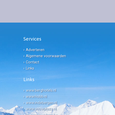
Services
Adverteren
Algemene voorwaarden
Contact
Links
Links
www.berghotels.nl
www.hobb.nl
www.indebergen.nl
www.snowplaza.nl