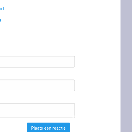
nd
n
Plaats een reactie