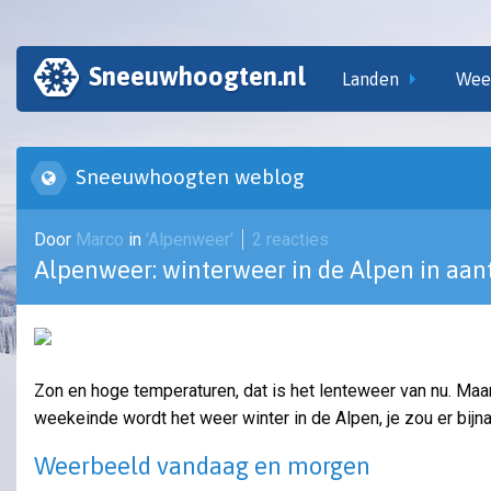
Sneeuwhoogten.nl
Landen
Wee
Sneeuwhoogten weblog
Door
Marco
in
'Alpenweer'
2 reacties
Alpenweer: winterweer in de Alpen in aan
Zon en hoge temperaturen, dat is het lenteweer van nu. Maar
weekeinde wordt het weer winter in de Alpen, je zou er bijn
Weerbeeld vandaag en morgen